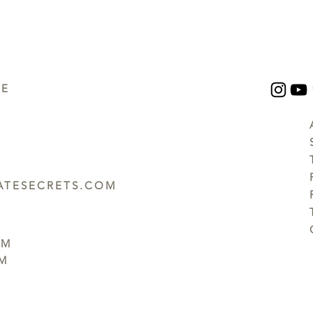
UE
TESECRETS.COM
PM
PM