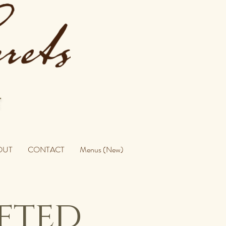
OUT
CONTACT
Menus (New)
fted