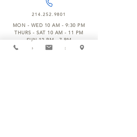
214.252.9801
MON - WED 10 AM - 9:30 PM
THURS - SAT 10 AM - 11 PM
SUN 12 PM - 7 PM
MANAGER@MYCHOCOLATESECRETS.COM
ALLERGENS
SHIPPING
TRACK ORDER
PRIVACY POLICY
RETURNS & REFUNDS
TERMS OF SERVICE
CONTACT US