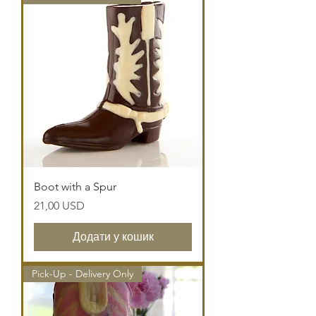
Boot with a Spur
Ціна
21,00 USD
Додати у кошик
Pick-Up - Delivery Only