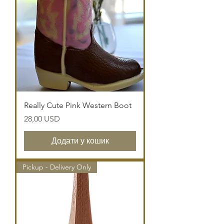
Really Cute Pink Western Boot
Ціна
28,00 USD
Додати у кошик
Pickup - Delivery Only