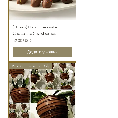
(Dozen) Hand Decorated
Chocolate Strawberries
Ціна
52,00 USD
Додати у кошик
Pick-Up | Delivery Only