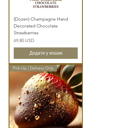
(Dozen) Champagne Hand
Decorated Chocolate
Strawberries
Ціна
69,80 USD
Додати у кошик
Pick-Up | Delivery Only