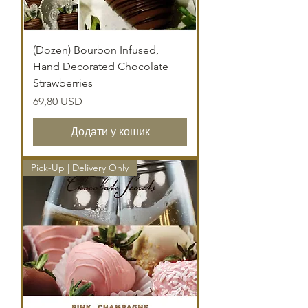
(Dozen) Bourbon Infused,
Hand Decorated Chocolate
Strawberries
Ціна
69,80 USD
Додати у кошик
Pick-Up | Delivery Only