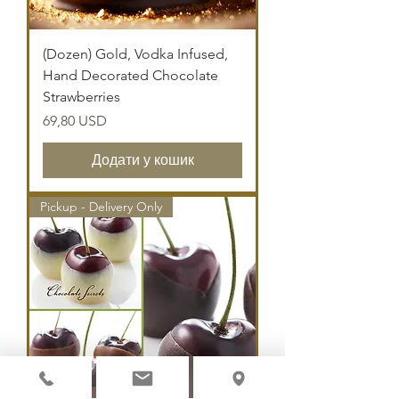
(Dozen) Gold, Vodka Infused,
Hand Decorated Chocolate
Strawberries
Ціна
69,80 USD
Додати у кошик
Pickup - Delivery Only