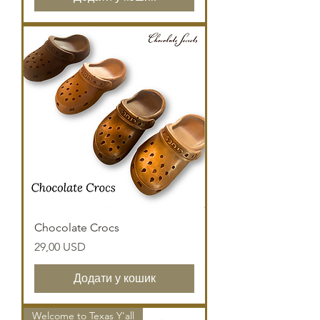
Chocolate Crocs
Ціна
29,00 USD
Додати у кошик
Welcome to Texas Y'all