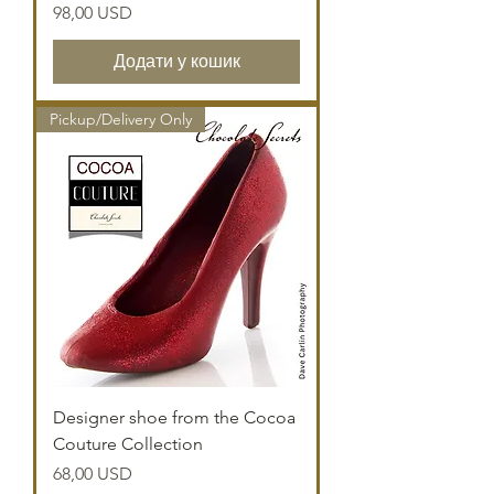
Ціна
98,00 USD
Додати у кошик
Pickup/Delivery Only
Designer shoe from the Cocoa
Couture Collection
Ціна
68,00 USD