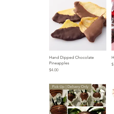
त्वरित दृश्य
Hand Dipped Chocolate
H
Pineapples
मू
$
मूल्य
$4.00
Pick-Up | Delivery Only