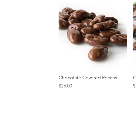
त्वरित दृश्य
Chocolate Covered Pecans
C
मूल्य
मू
$25.00
$