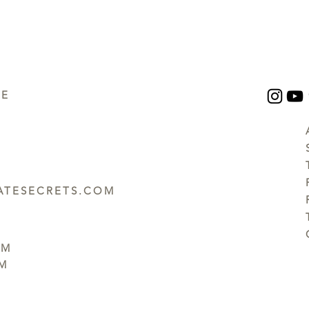
UE
TESECRETS.COM
PM
PM