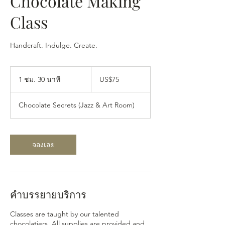
Chocolate Making
Class
Handcraft. Indulge. Create.
75
ดอลลาร์
1 ชม. 30 นาที
1
US$75
สหรัฐ
ช
ม
Chocolate Secrets (Jazz & Art Room)
3
0
น
า
จองเลย
ที
คำบรรยายบริการ
Classes are taught by our talented
chocolatiers. All supplies are provided and