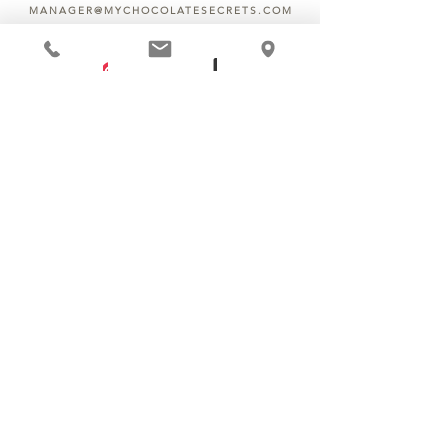
MANAGER@MYCHOCOLATESECRETS.COM
ALLERGENS
SHIPPING
TRACK ORDER
PRIVACY POLICY
RETURNS & REFUNDS
TERMS OF SERVICE
CONTACT US
©
2003 - 2026
Chocolate Secrets & Wine